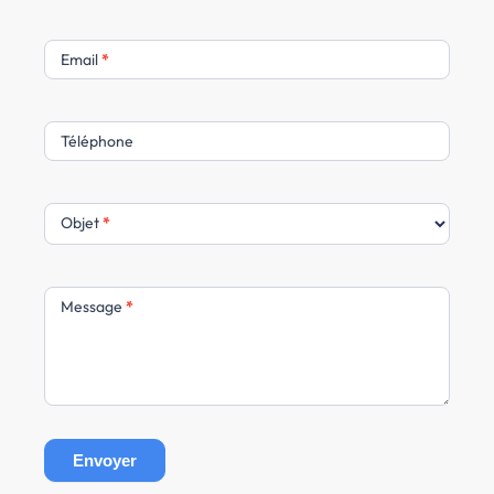
e
r
Email
*
Téléphone
Objet
*
Message
*
Envoyer