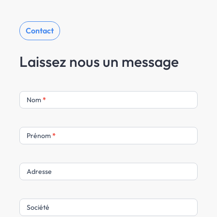
Contact
Laissez nous un message
N
Nom
*
o
u
s
Prénom
*
c
o
n
Adresse
t
a
c
Société
t